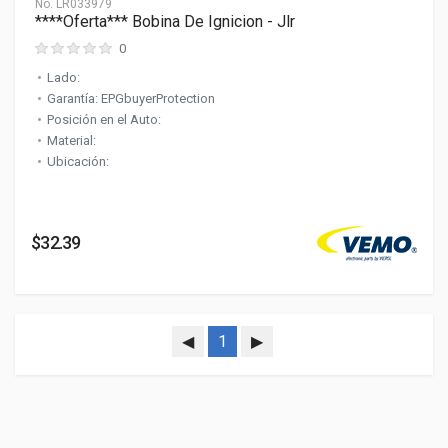
No.
LR033979
****Oferta*** Bobina De Ignicion - Jlr
0
Lado:
Garantía: EPGbuyerProtection
Posición en el Auto:
Material:
Ubicación:
$32.39
◀
1
▶