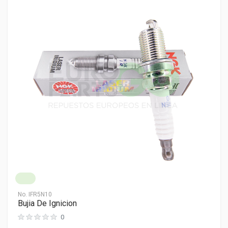
No.
IFR5N10
Bujia De Ignicion
0