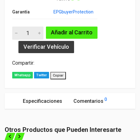
Garantía
EPGbuyerProtection
Añadir al Carrito
Verificar Vehículo
Compartir:
Whatsapp
Twitter
Copiar
0
Especificaciones
Comentarios
General
¡Sé el primero en comentar este producto!
Otros Productos que Pueden Interesarte
◀
▶