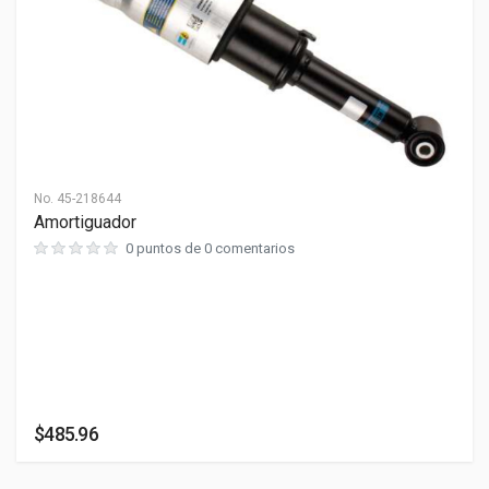
No.
45-218644
Amortiguador
0 puntos de 0 comentarios
$485.96