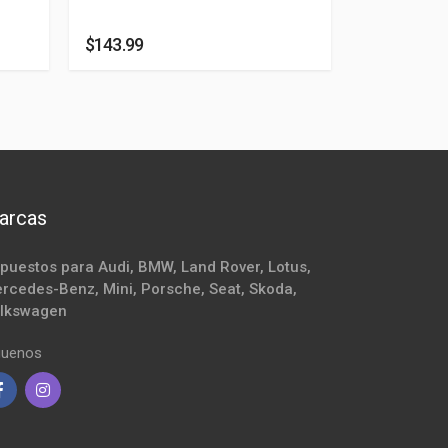
$143.99
$79.43
arcas
puestos para Audi, BMW, Land Rover, Lotus,
rcedes-Benz, Mini, Porsche, Seat, Skoda,
lkswagen
guenos