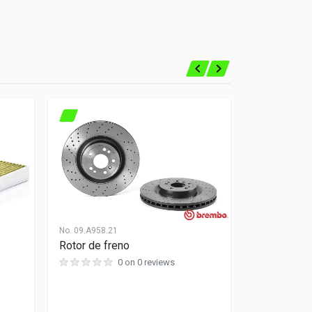
No.
09.A958.21
Rotor de freno
0 on 0 reviews
No.
21233027
Brazo de co