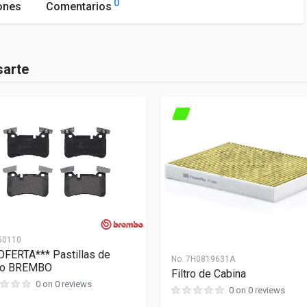
0
ones
Comentarios
sarte
a de este producto
empre reemplaza los rotores en pares y si es posible las pastillas
tengan un desgaste correcto y uniforme.
50110
OFERTA*** Pastillas de
No.
7H0819631A
no BREMBO
Filtro de Cabina
0 on 0 reviews
0 on 0 reviews