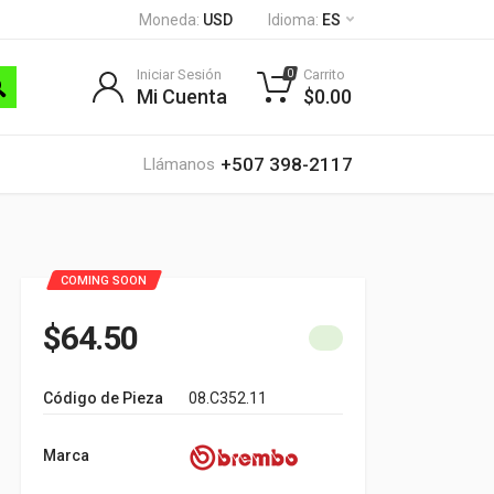
Moneda:
USD
Idioma:
ES
Iniciar Sesión
Carrito
0
Mi Cuenta
$0.00
+507 398-2117
Llámanos
COMING SOON
$64.50
Código de Pieza
08.C352.11
Marca