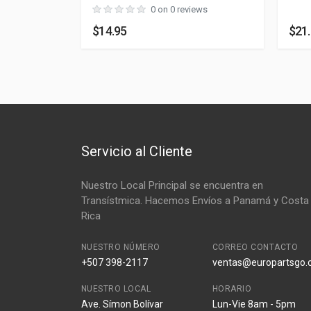
Largo
cm
ews
0 on 0 reviews
$14.95
$21
Ancho
cm
Alto
cm
Servicio al Cliente
Nuestro Local Principal se encuentra en
Transístmica. Hacemos Envíos a Panamá y Costa
Rica
NUESTRO NÚMERO
CORREO CONTACTO
+507 398-2117
ventas@europartsgo
NUESTRO LOCAL
HORARIO
Ave. Símon Bolívar
Lun-Vie 8am - 5pm