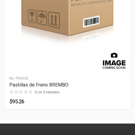
Dimensiones
PESO
0 lb
LARGO
0 cm
ANCHO
0 cm
ALTO
0 cm
No.
P06042
Pastillas de Freno BREMBO
0 on 0 reviews
$95.26