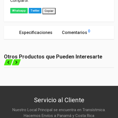
Compartir:
Whatsapp
Twitter
Copiar
0
Especificaciones
Comentarios
General
¡Sé el primero en comentar este producto!
POSICIÓN 2
Otros Productos que Pueden Interesarte
◀
▶
COLOR Y ACABADO
Color y Acabado
MOTOR
Escribe una Reseña
TAMAÑO
Inicia Sesión para escribir un comentario acerca de este
CUSTOM
producto
Servicio al Cliente
#TIPEUROPARTS
Nuestro Local Principal se encuentra en Transístmica.
OTROS
#NUEVO_244
Hacemos Envíos a Panamá y Costa Rica