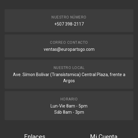
Dimensiones
NUESTRO NÚMERO
+507 398-2117
PESO
0 lb
LARGO
CORREO CONTACTO
0 cm
ventas@europartsgo.com
ANCHO
0 cm
NUESTRO LOCAL
ALTO
Ave. Símon Bolívar (Transístsmica) Central Plaza, frente a
0 cm
Argos
HORARIO
Lun-Vie 8am - 5pm
Sáb 8am - 3pm
Enlaces
Mi Cuenta