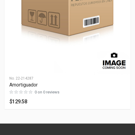
Dimensiones
PESO
0 lb
LARGO
0 cm
ANCHO
0 cm
ALTO
0 cm
No.
22-214287
Amortiguador
0 on 0 reviews
$129.58