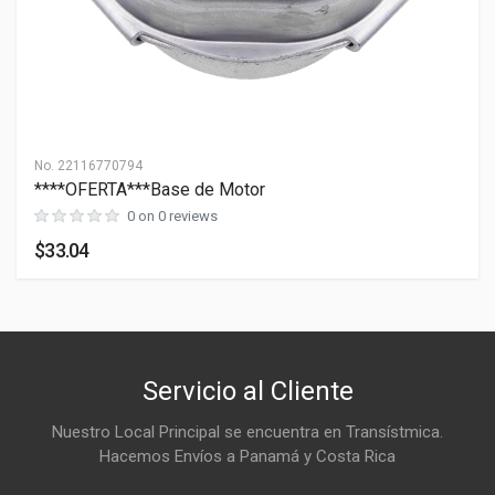
0 lb
LARGO
0 cm
ANCHO
0 cm
ALTO
No.
22116770794
0 cm
****OFERTA***Base de Motor
0 on 0 reviews
$33.04
Servicio al Cliente
Nuestro Local Principal se encuentra en Transístmica.
Hacemos Envíos a Panamá y Costa Rica