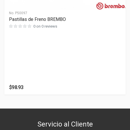
LARGO
0 cm
No.
P50097
Pastillas de Freno BREMBO
ANCHO
0 on 0 reviews
0 cm
ALTO
0 cm
$98.93
Servicio al Cliente