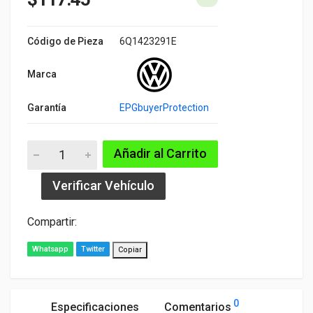
Código de Pieza
6Q1423291E
Marca
Garantía
EPGbuyerProtection
Añadir al Carrito
Verificar Vehículo
Compartir:
Whatsapp
Twitter
Copiar
0
Especificaciones
Comentarios