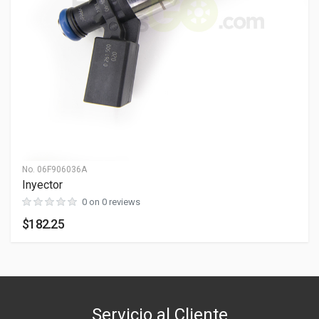
Dimensiones
PESO
0 lb
LARGO
0 cm
ANCHO
0 cm
ALTO
0 cm
No.
06F906036A
Inyector
0 on 0 reviews
$182.25
Servicio al Cliente