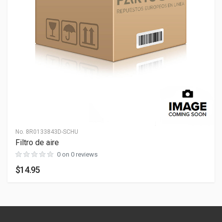
Dimensiones
PESO
0 lb
LARGO
0 cm
ANCHO
0 cm
ALTO
0 cm
No.
8R0133843D-SCHU
Filtro de aire
0 on 0 reviews
$14.95